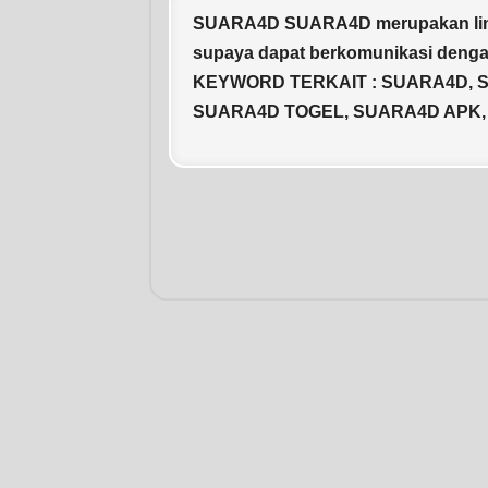
SUARA4D
SUARA4D merupakan link 
supaya dapat berkomunikasi dengan
KEYWORD TERKAIT : SUARA4D, 
SUARA4D TOGEL, SUARA4D APK,