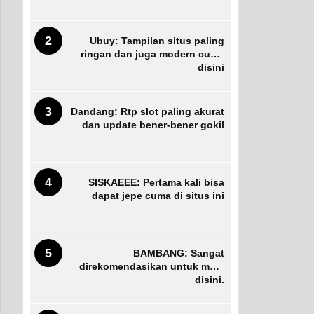
2
Ubuy: Tampilan situs paling
ringan dan juga modern cuma
disini
3
Dandang: Rtp slot paling akurat
dan update bener-bener gokil
4
SISKAEEE: Pertama kali bisa
dapat jepe cuma di situs ini
5
BAMBANG: Sangat
direkomendasikan untuk main
disini.