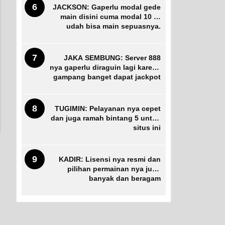
6
JACKSON: Gaperlu modal gede
main disini cuma modal 10 rb
udah bisa main sepuasnya.
7
JAKA SEMBUNG: Server 888
nya gaperlu diraguin lagi karena
gampang banget dapat jackpot
nya.
8
TUGIMIN: Pelayanan nya cepet
dan juga ramah bintang 5 untuk
situs ini
9
KADIR: Lisensi nya resmi dan
pilihan permainan nya juga
banyak dan beragam