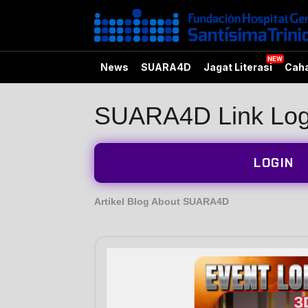
News
SUARA4D
Jagat Literasi
Cah
SUARA4D Link Logi
LOGIN
Artikel Blog About SUARA4D