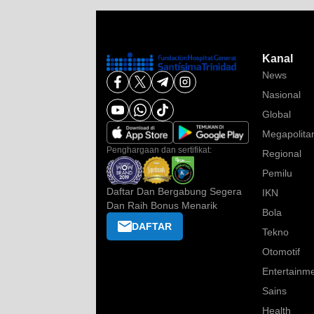
Kanal
News
Nasional
Global
Megapolita
Penghargaan dan sertifikat:
Regional
Pemilu
Daftar Dan Bergabung Segera
IKN
Dan Raih Bonus Menarik
Bola
DAFTAR
Tekno
Otomotif
Entertainm
Sains
Health