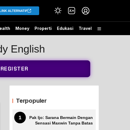
LINK ALTERNATIF
ealth
Money
Properti
Edukasi
Travel
y English
REGISTER
Terpopuler
1
Pak Ijo: Sarana Bermain Dengan
Sensasi Maxwin Tanpa Batas