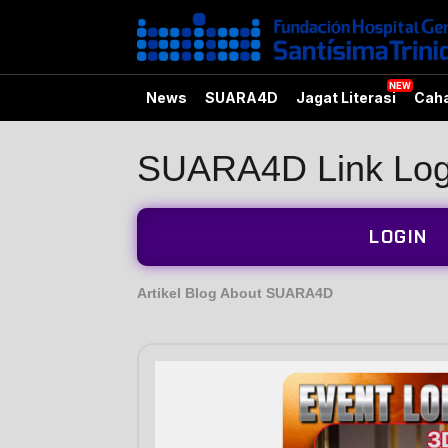
News
SUARA4D
Jagat Literasi
Cah
SUARA4D Link Logi
LOGIN
Artikel Blog About SUARA4D