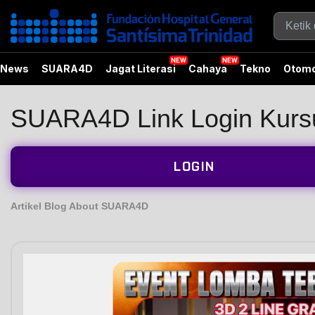
News
SUARA4D
Jagat Literasi
Cahaya
Tekno
Otomo
SUARA4D Link Login Kursu
LOGIN
Artikel Blog About SUARA4D