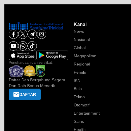
Kanal
News
Nasional
Global
Megapolitan
Penghargaan dan sertifikat:
Regional
Pemilu
Daftar Dan Bergabung Segera
IKN
Dan Raih Bonus Menarik
Bola
DAFTAR
Tekno
Otomotif
Entertainment
Sains
Health