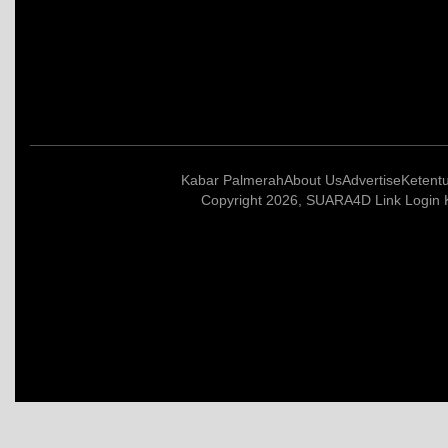
Kabar Palmerah
About Us
Advertise
Ketent
Copyright 2026, SUARA4D Link Login K