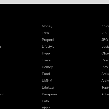
Money
Kol
Tren
VIK
Properti
JEO
n
Lifestyle
Lest
Hype
Oha
Travel
Homey
Play
Food
UMKM
Artik
Edukasi
Topik
ent
Parapuan
Foto
Video