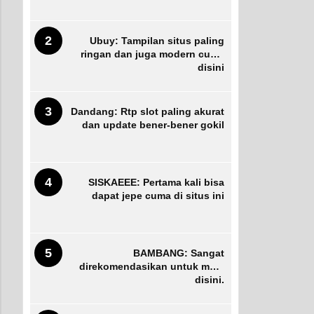
2
Ubuy: Tampilan situs paling
ringan dan juga modern cuma
disini
3
Dandang: Rtp slot paling akurat
dan update bener-bener gokil
4
SISKAEEE: Pertama kali bisa
dapat jepe cuma di situs ini
5
BAMBANG: Sangat
direkomendasikan untuk main
disini.