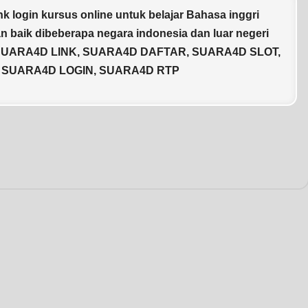
login kursus online untuk belajar Bahasa inggri
 baik dibeberapa negara indonesia dan luar negeri
SUARA4D LINK, SUARA4D DAFTAR, SUARA4D SLOT,
 SUARA4D LOGIN, SUARA4D RTP