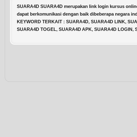
SUARA4D
SUARA4D merupakan link login kursus online
dapat berkomunikasi dengan baik dibeberapa negara ind
KEYWORD TERKAIT : SUARA4D, SUARA4D LINK, SU
SUARA4D TOGEL, SUARA4D APK, SUARA4D LOGIN, 