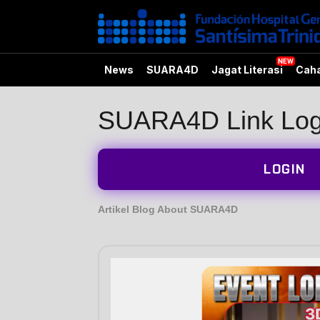
News
SUARA4D
Jagat Literasi
Cah
SUARA4D Link Logi
LOGIN
Artikel Blog About SUARA4D