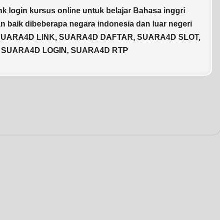
login kursus online untuk belajar Bahasa inggri
 baik dibeberapa negara indonesia dan luar negeri
SUARA4D LINK, SUARA4D DAFTAR, SUARA4D SLOT,
 SUARA4D LOGIN, SUARA4D RTP