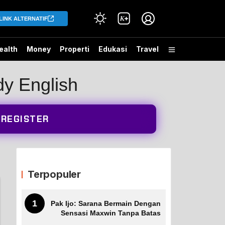
LINK ALTERNATIF
ealth
Money
Properti
Edukasi
Travel
y English
REGISTER
Terpopuler
1
Pak Ijo: Sarana Bermain Dengan
Sensasi Maxwin Tanpa Batas